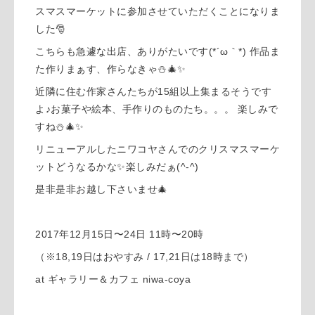
スマスマーケットに参加させていただくことになりま
した🎅
こちらも急遽な出店、ありがたいです(*´ω｀*) 作品ま
た作りまぁす、作らなきゃ⛄🎄✨
近隣に住む作家さんたちが15組以上集まるそうです
よ♪お菓子や絵本、手作りのものたち。。。 楽しみで
すね⛄🎄✨
リニューアルしたニワコヤさんでのクリスマスマーケ
ットどうなるかな✨楽しみだぁ(^-^)
是非是非お越し下さいませ🎄
2017年12月15日〜24日 11時〜20時
（※18,19日はおやすみ / 17,21日は18時まで）
at ギャラリー＆カフェ niwa-coya