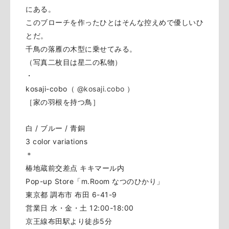
にある。
このブローチを作ったひとはそんな控えめで優しいひ
とだ。
千鳥の落雁の木型に乗せてみる。
（写真二枚目は星二の私物）
・
kosaji-cobo（
@kosaji.cobo
）
［家の羽根を持つ鳥］
白 / ブルー / 青銅
3 color variations
＊
椿地蔵前交差点 キキマール内
Pop-up Store「m.Room なつのひかり」
東京都 調布市 布田 6-41-9
営業日 水・金・土 12:00-18:00
京王線布田駅より徒歩5分