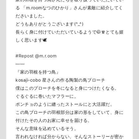
る 「m.roomなつのひかり」
さんが素敵に紹介してく
ださいました。
どうもありがとうございます(^_^)
長らく身に付けていただいているようで🧥🧣とても嬉
しく思います🕊
#Repost
@m.r.oom
——
『家の羽根を持つ鳥』
kosaji-cobo 星さんの作る陶製の鳥ブローチ
僕はこのブローチを冬になると身につけたくなる。
ぐるぐるに巻いたマフラーに。
ポンチョのように纏ったストールにと大活躍だ。
この鳥ブローチの羽根部分は家の形をしていて、身に
付けたその人のお家に幸せを届ける。
そんな意味を込めているそう。
言われなければ分からない、そんなストーリーが密か