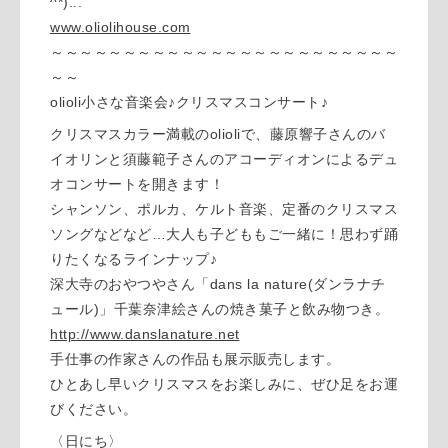
^*)
...
www.oliolihouse.com
～～～～～～～～～～～～～～～～～～～～～～～～
～～
olioli小さな音楽会♪クリスマスコンサート♪
クリスマスカラー満載のolioliで、藤原響子さんのバ
イオリンと須藤範子さんのアコーディオンによるデュ
オコンサートを開きます！
シャンソン、ポルカ、ケルト音楽、定番のクリスマス
ソングなどなど…大人も子どももご一緒に！思わず踊
りたくなるラインナップ♪
深大寺のおやつやさん「dans la nature(ダンラナチ
ュール)」千葉奈津絵さんの焼き菓子と飲み物つき。
http://www.danslanature.net
手仕事の作家さんの作品も展示販売します。
ひとあし早いクリスマスをお楽しみに、ぜひ足をお運
びください。
〈日にち〉