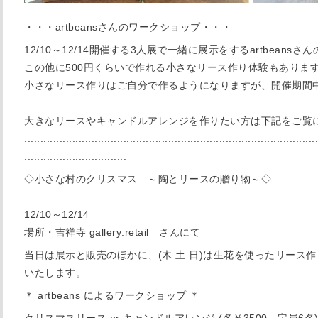
・・・artbeansさんのワークショップ・・・
12/10～12/14開催する3人展で一緒に展示をするartbean
この他に500円くらいで作れる小さなリース作り体験もありま
小さなリース作りはご自分で作るようになりますが、開催期間
...
大きなリースやキャンドルアレンジを作りたい方は下記をご覧
............................................................................................
................................
◇小さな村のクリスマス ～陶とリースの贈り物～◇
12/10～12/14
場所・吉祥寺 gallery:retail さんにて
当日は展示と販売のほかに、(木.土.日)は生花を使ったリース作
いたします。
＊ artbeans によるワークショップ ＊
クリスマスリース or キャンドルアレンジ (各￥3500、定員6名