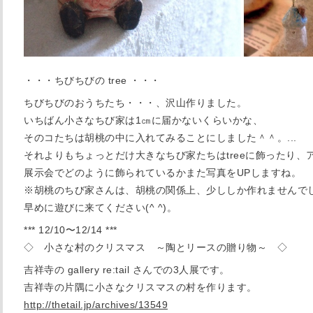
・・・ちびちびの tree ・・・
ちびちびのおうちたち・・・、沢山作りました。
いちばん小さなちび家は1㎝に届かないくらいかな、
そのコたちは胡桃の中に入れてみることにしました＾＾。
...
それよりもちょっとだけ大きなちび家たちはtreeに飾ったり、
展示会でどのように飾られているかまた写真をUPしますね。
※胡桃のちび家さんは、胡桃の関係上、少ししか作れませんで
早めに遊びに来てください(^ ^)。
*** 12/10〜12/14 ***
◇ 小さな村のクリスマス ～陶とリースの贈り物～ ◇
吉祥寺の gallery re:tail さんでの3人展です。
吉祥寺の片隅に小さなクリスマスの村を作ります。
http://thetail.jp/archives/13549