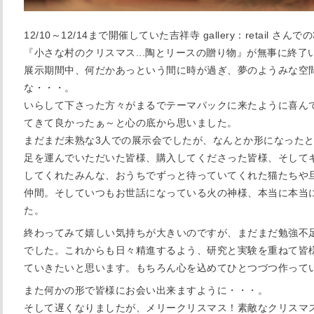
12/10～12/14まで開催していた吉祥寺 gallery：retail さんで
『小さな村のクリスマス...陶とリースの贈り物』が無事に終了
展示期間中、何だかあっという間に時が過ぎ、夢のようみな空
な・・・。
いらして下さった方々がまるでテーマパックに来たように喜ん
てきて良かったぁ～と心の底から思いました。
まだまだ未熟な3人での展示会でしたが、なんとか形になった
足を運んでいただいた皆様、購入してくださった皆様、そして
してくれたみんな、おうちでずっと待っていてくれた猫たちや
仲間。そしていつもお世話になっている火の神様、本当に本当
た。
終わってみて嬉しい気持ちが大きいのですが、まだまだ勉強不
でした。これからも日々精進するよう、研究と実験を重ねて皆
ていきたいと思います。もちろん心を込めてひとつづつ作って
また何かの形で皆様にお会い出来ますように・・・。
そして遅くなりましたが、メリークリスマス！素敵なクリスマ